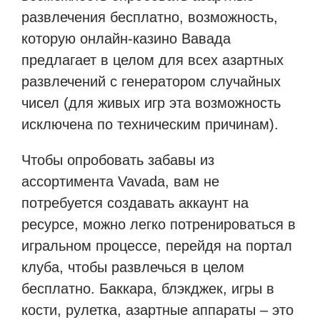
развлечения бесплатно, возможность,
которую онлайн-казино Вавада
предлагает в целом для всех азартных
развлечений с генератором случайных
чисел (для живых игр эта возможность
исключена по техническим причинам).
Чтобы опробовать забавы из
ассортимента Vavada, вам не
потребуется создавать аккаунт на
ресурсе, можно легко потренироваться в
игральном процессе, перейдя на портал
клуба, чтобы развлечься в целом
бесплатно. Баккара, блэкджек, игры в
кости, рулетка, азартные аппараты – это