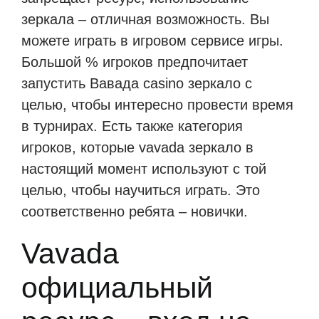
зеркала – отличная возможность. Вы
можете играть в игровом сервисе игры.
Большой % игроков предпочитает
запустить Вавада casino зеркало с
целью, чтобы интересно провести время
в турнирах. Есть также категория
игроков, которые vavada зеркало в
настоящий момент используют с той
целью, чтобы научиться играть. Это
соответственно ребята – новички.
Vavada
официальный