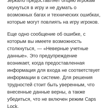
зеркало предоставляет опцию игрокам
окунуться в игру и не думать о
возможных багах и технических ошибках,
которые могут повлиять на игру игроков.
Еще одно сообщение об ошибке, с
которым вы имеете возможность
столкнуться, — «Неверные учетные
данные». Это предупреждение
возникает, когда предоставленная
информация для входа не соответствует
информации в системе. Для решения
трудностей стоит быть уверенным, что
внесенные данные верны, а также
убедиться, что не включен режим Caps
Lock.