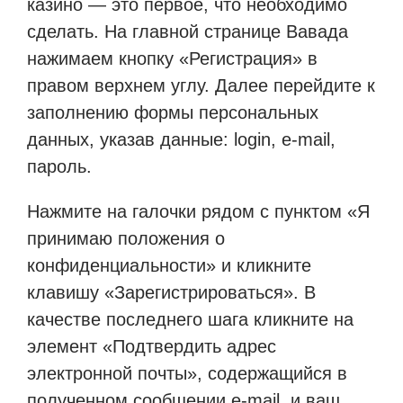
казино — это первое, что необходимо
сделать. На главной странице Вавада
нажимаем кнопку «Регистрация» в
правом верхнем углу. Далее перейдите к
заполнению формы персональных
данных, указав данные: login, e-mail,
пароль.
Нажмите на галочки рядом с пунктом «Я
принимаю положения о
конфиденциальности» и кликните
клавишу «Зарегистрироваться». В
качестве последнего шага кликните на
элемент «Подтвердить адрес
электронной почты», содержащийся в
полученном сообщении e-mail, и ваш