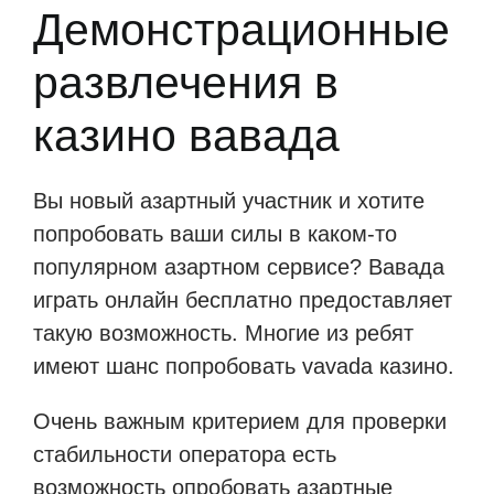
Демонстрационные
развлечения в
казино вавада
Вы новый азартный участник и хотите
попробовать ваши силы в каком-то
популярном азартном сервисе? Вавада
играть онлайн бесплатно предоставляет
такую возможность. Многие из ребят
имеют шанс попробовать vavada казино.
Очень важным критерием для проверки
стабильности оператора есть
возможность опробовать азартные