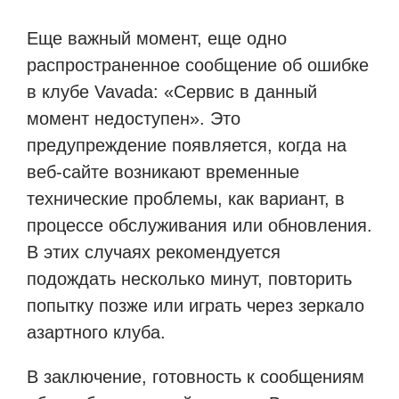
Еще важный момент, еще одно
распространенное сообщение об ошибке
в клубе Vavada: «Сервис в данный
момент недоступен». Это
предупреждение появляется, когда на
веб-сайте возникают временные
технические проблемы, как вариант, в
процессе обслуживания или обновления.
В этих случаях рекомендуется
подождать несколько минут, повторить
попытку позже или играть через зеркало
азартного клуба.
В заключение, готовность к сообщениям