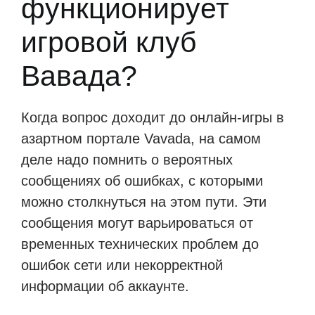
функционирует
игровой клуб
Вавада?
Когда вопрос доходит до онлайн-игры в
азартном портале Vavada, на самом
деле надо помнить о вероятных
сообщениях об ошибках, с которыми
можно столкнуться на этом пути. Эти
сообщения могут варьироваться от
временных технических проблем до
ошибок сети или некорректной
информации об аккаунте.