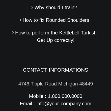
Why should I train?
How to fix Rounded Shoulders
How to perform the Kettlebell Turkish
Get Up correctly!
CONTACT INFORMATIONS
4746 Tipple Road Michigan 48449
Mobile : 1.800.000.0000
Email : info@your-company.com