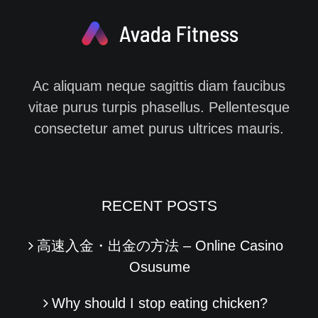
Ac aliquam neque sagittis diam faucibus
vitae purus turpis phasellus. Pellentesque
consectetur amet purus ultrices mauris.
RECENT POSTS
高速入金・出金の方法 – Online Casino
Osusume
Why should I stop eating chicken?