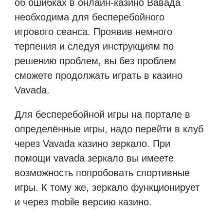
об ошибках в онлайн-казино Вавада
необходима для бесперебойного
игрового сеанса. Проявив немного
терпения и следуя инструкциям по
решению проблем, вы без проблем
сможете продолжать играть в казино
Vavada.
Для бесперебойной игры на портале в
определённые игры, надо перейти в клуб
через Vavada казино зеркало. При
помощи vavada зеркало вы имеете
возможность попробовать спортивные
игры. К тому же, зеркало функционирует
и через mobile версию казино.