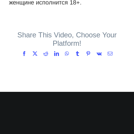
женщине исполнится 18+.
Share This Video, Choose Your
Platform!
Facebook
X
Reddit
LinkedIn
WhatsApp
Tumblr
Pinterest
Vk
Email