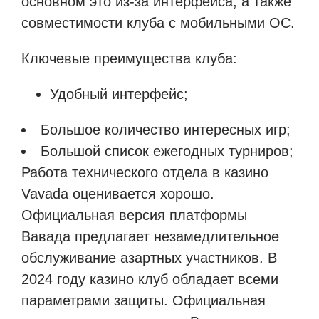
основном это из-за интерфейса, а также
совместимости клуба с мобильными ОС.
Ключевые преимущества клуба:
Удобный интерфейс;
Большое количество интересных игр;
Большой список ежегодных турниров;
Работа технического отдела в казино
Vavada оценивается хорошо.
Официальная версия платформы
Вавада предлагает незамедлительное
обслуживание азартных участников. В
2024 году казино клуб обладает всеми
параметрами защиты. Официальная