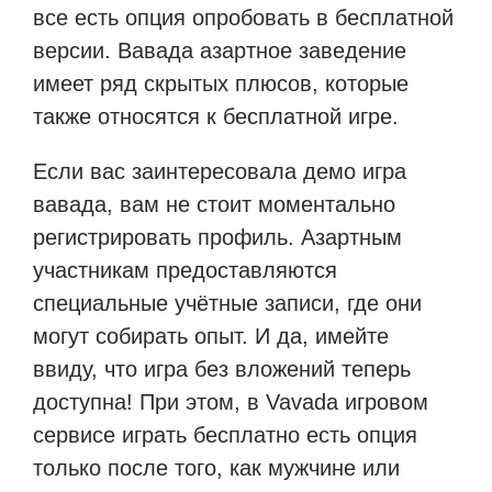
все есть опция опробовать в бесплатной
версии. Вавада азартное заведение
имеет ряд скрытых плюсов, которые
также относятся к бесплатной игре.
Если вас заинтересовала демо игра
вавада, вам не стоит моментально
регистрировать профиль. Азартным
участникам предоставляются
специальные учётные записи, где они
могут собирать опыт. И да, имейте
ввиду, что игра без вложений теперь
доступна! При этом, в Vavada игровом
сервисе играть бесплатно есть опция
только после того, как мужчине или